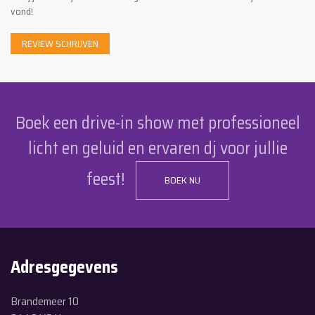
vond!
REVIEW SCHRIJVEN
Boek een drive-in show met professioneel
licht en geluid en ervaren dj voor jullie
feest!
BOEK NU
Adresgegevens
Brandemeer 10