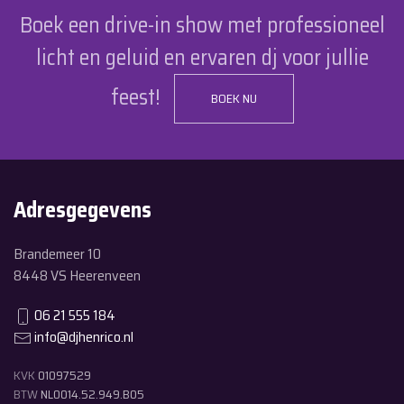
Boek een drive-in show met professioneel
licht en geluid en ervaren dj voor jullie
feest!
BOEK NU
Adresgegevens
Brandemeer 10
8448 VS Heerenveen
06 21 555 184
info@djhenrico.nl
KVK
01097529
BTW
NL0014.52.949.B05