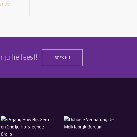
ar de
r jullie feest!
BOEK NU
30-5-2026
9-5-2026
ollega Eesterga
45-jarig Huwelijk Gerrit en Grietje Hofsteenge Grollo
Dubbele Verjaardag De Molkfabry