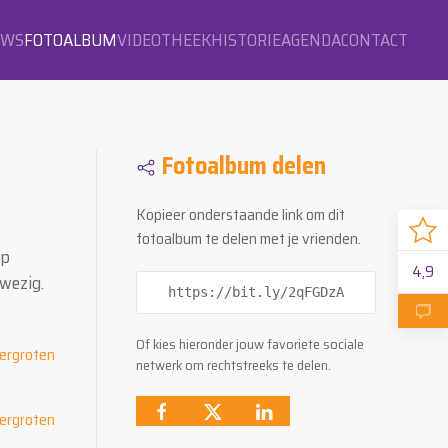
OWS
FOTOALBUM
VIDEOTHEEK
HISTORIE
AGENDA
CONTACT
Fotoalbum delen
Kopieer onderstaande link om dit
fotoalbum te delen met je vrienden.
op
4,9
wezig.
https://bit.ly/2qFGDzA
Of kies hieronder jouw favoriete sociale
netwerk om rechtstreeks te delen.