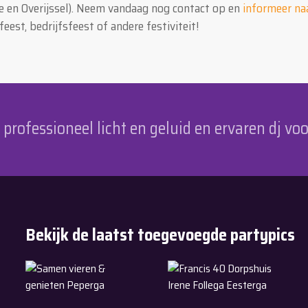
e en Overijssel). Neem vandaag nog contact op en
informeer na
feest, bedrijfsfeest of andere festiviteit!
rofessioneel licht en geluid en ervaren dj voo
Bekijk de laatst toegevoegde partypics
11-7-2026
6-6-2026
Samen vieren & genieten Peperga
Francis 40 Dorpshuis Irene F