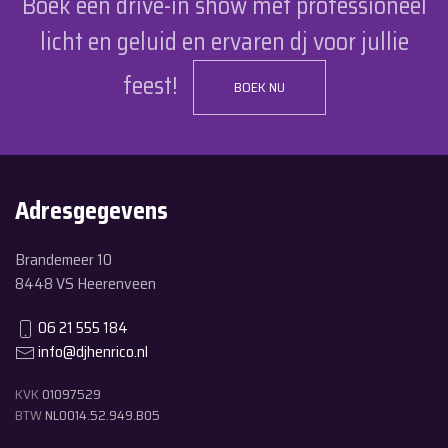
Boek een drive-in show met professioneel
licht en geluid en ervaren dj voor jullie
feest!
BOEK NU
Adresgegevens
Brandemeer 10
8448 VS Heerenveen
06 21 555 184
info@djhenrico.nl
KVK
01097529
BTW
NL0014.52.949.B05