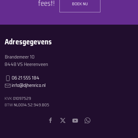
feest!
BOEK NU
Adresgegevens
Brandemeer 10
8448 VS Heerenveen
06 21 555 184
info@djhenrico.nl
KVK
01097529
BTW
NL0014.52.949.B05