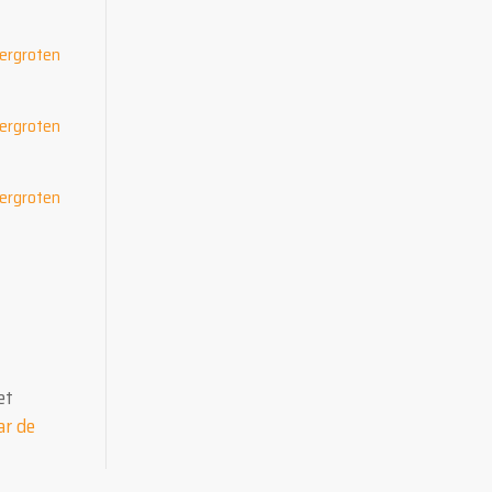
et
ar de