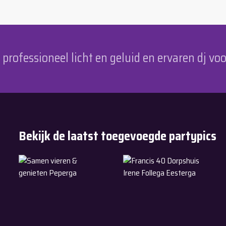
rofessioneel licht en geluid en ervaren dj voo
Bekijk de laatst toegevoegde partypics
11-7-2026
6-6-2026
Samen vieren & genieten Peperga
Francis 40 Dorpshuis Irene F