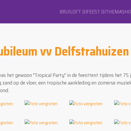
BRUILOFT DJ
FEEST DJ
THEMASH
ubileum vv Delfstrahuizen
 het gewoon "Tropical Party" in de feesttent tijdens het 75 j
ag zand op de vloer, een tropische aankleding en zomerse muzie
vond.