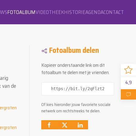
OWS
FOTOALBUM
VIDEOTHEEK
HISTORIE
AGENDA
CONTACT
Fotoalbum delen
Kopieer onderstaande link om dit
fotoalbum te delen met je vrienden.
arig
4,9
k van de
https://bit.ly/2qFlzt2
Of kies hieronder jouw favoriete sociale
netwerk om rechtstreeks te delen.