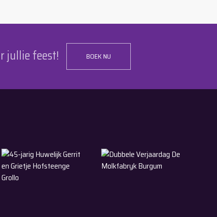
r jullie feest!
BOEK NU
30-5-2026
9-5-2026
ollega Eesterga
45-jarig Huwelijk Gerrit en Grietje Hofsteenge Grollo
Dubbele Verjaardag De Molkfabry