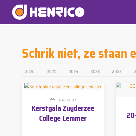
Schrik niet, ze staan 
2026
2025
2024
2023
2022
2
18-12-2007
Kerstgala Zuyderzee
20
College Lemmer