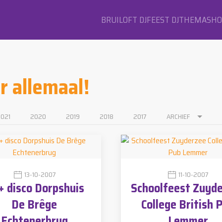
BRUILOFT DJ
FEEST DJ
THEMASH
er allemaal!
021
2020
2019
2018
2017
ARCHIEF
13-10-2007
11-10-2007
+ disco Dorpshuis
Schoolfeest Zuyd
De Brêge
College British 
Echtenerbrug
Lemmer