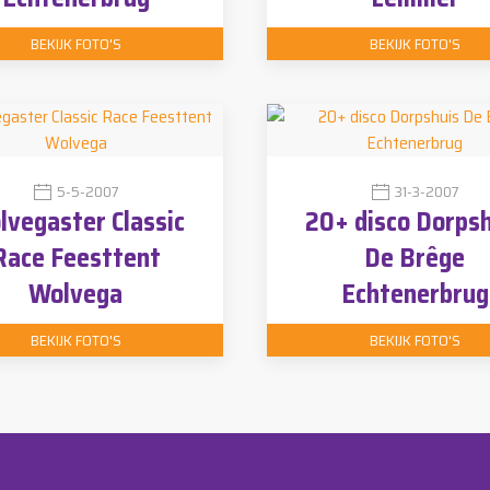
BEKIJK FOTO'S
BEKIJK FOTO'S
5-5-2007
31-3-2007
lvegaster Classic
20+ disco Dorpsh
Race Feesttent
De Brêge
Wolvega
Echtenerbrug
BEKIJK FOTO'S
BEKIJK FOTO'S