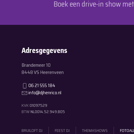
Boek een drive-in show met p
Adresgegevens
Brandemeer 10
8448 VS Heerenveen
06 21 555 184
info@djhenrico.nl
KVK
01097529
BTW
NL0014.52.949.B05
BRUILOFT DJ
FEEST DJ
THEMASHOWS
FOTOA