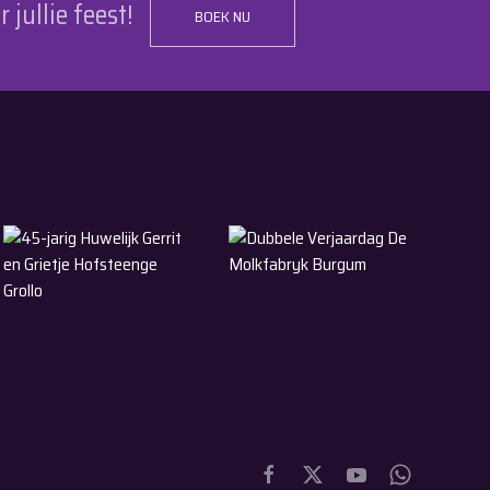
r jullie feest!
BOEK NU
30-5-2026
9-5-2026
ollega Eesterga
45-jarig Huwelijk Gerrit en Grietje Hofsteenge Grollo
Dubbele Verjaardag De Molkfabry