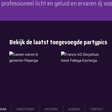
rofessioneel licht en geluid en ervaren dj voo
Bekijk de laatst toegevoegde partypics
11-7-2026
6-6-2026
Samen vieren & genieten Peperga
Francis 40 Dorpshuis Irene F
LBUM
VIDEOTHEEK
HISTORIE
AGENDA
CONTACT