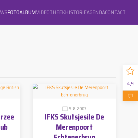
OWS
FOTOALBUM
VIDEOTHEEK
HISTORIE
AGENDA
CONTACT
4,9
9-8-2007
erzee
IFKS Skutsjesile De
Pub
Merenpoort
Echtenerbrug