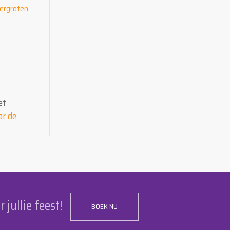
et
ar de
r jullie feest!
BOEK NU