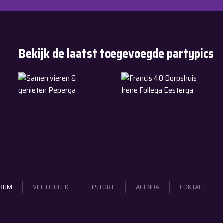
Bekijk de laatst toegevoegde partypics
11-7-2026
6-6-2026
Samen vieren & genieten Peperga
Francis 40 Dorpshuis Irene F
LBUM
VIDEOTHEEK
HISTORIE
AGENDA
CONTACT