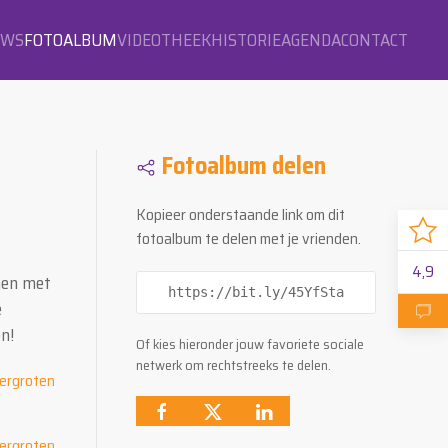
OWS
FOTOALBUM
VIDEOTHEEK
HISTORIE
AGENDA
CONTACT
Fotoalbum delen
Kopieer onderstaande link om dit
fotoalbum te delen met je vrienden.
4,9
amen met
https://bit.ly/45YfSta
e
n!
Of kies hieronder jouw favoriete sociale
netwerk om rechtstreeks te delen.