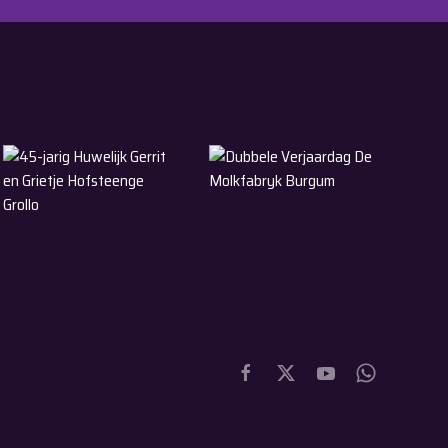
30-5-2026
9-5-2026
ollega Eesterga
45-jarig Huwelijk Gerrit en Grietje Hofsteenge Grollo
Dubbele Verjaardag De Molkfabry