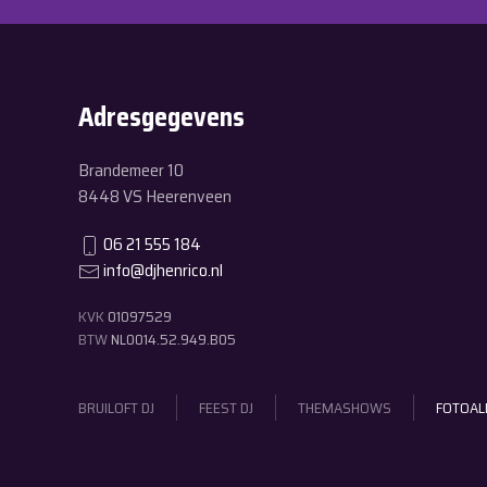
Adresgegevens
Brandemeer 10
8448 VS Heerenveen
06 21 555 184
info@djhenrico.nl
KVK
01097529
BTW
NL0014.52.949.B05
BRUILOFT DJ
FEEST DJ
THEMASHOWS
FOTOA